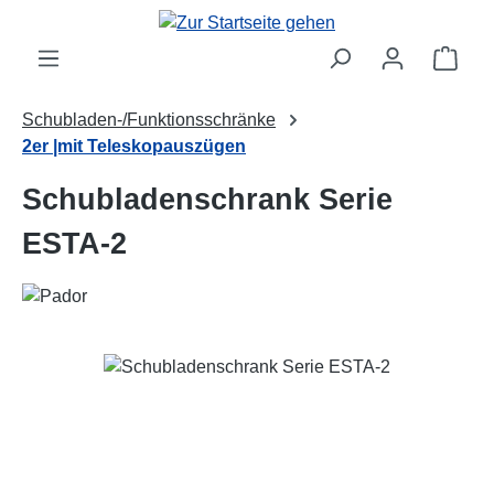
Zum Hauptinhalt springen
Ware
Schubladen-/Funktionsschränke
2er |mit Teleskopauszügen
Schubladenschrank Serie
ESTA-2
Bildergalerie überspringen