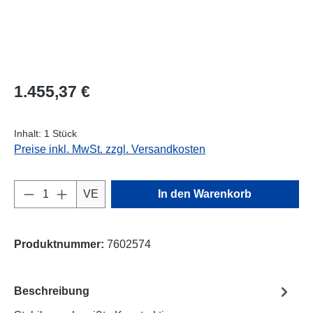
Regulärer Preis:
1.455,37 €
Inhalt:
1 Stück
Preise inkl. MwSt. zzgl. Versandkosten
Produkt Anzahl: Gib den gewünschten Wert e
VE
In den Warenkorb
Produktnummer:
7602574
Beschreibung