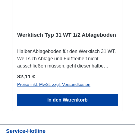
Werktisch Typ 31 WT 1/2 Ablageboden
Halber Ablageboden für den Werktisch 31 WT.
Weil sich Ablage und Fußfreiheit nicht
ausschließen müssen, geht dieser halbe
Ablageboden für den Werktisch 31 WT genau
Regulärer Preis:
82,11 €
den richtigen Kompromiss ein. Dieser halbe
Preise inkl. MwSt. zzgl. Versandkosten
Ablageboden dient als stabiles Zubehör für
den langen Werktisch 31 WT. Das verzinkte
In den Warenkorb
Blech wird durch das zusätzliche Längsrohr
noch weiter stabilisiert. Dadurch lassen sich
Werkzeuge und Zubehör problemlos und
sicher verstauen – und sind zugleich jederzeit
Service-Hotline
greifbar. Der halbe Ablageboden für den