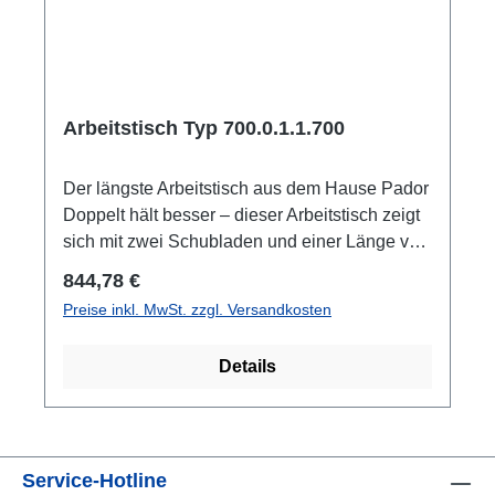
Arbeitstisch Typ 700.0.1.1.700
Der längste Arbeitstisch aus dem Hause Pador
Doppelt hält besser – dieser Arbeitstisch zeigt
sich mit zwei Schubladen und einer Länge von
2 Metern. Wenn Sie einen besonders langen
Regulärer Preis:
844,78 €
Arbeitstisch suchen, der zugleich mit hoher
Preise inkl. MwSt. zzgl. Versandkosten
Qualität made in Germany punktet, dann ist
dieses Exemplar genau richtig. Der längste
Details
Arbeitstisch von Pador verfügt über zwei
Schubladen, die – rechts und mittig eingesetzt
– auch genug Fußraum für ein komfortables
Arbeiten übrig lassen. Die Schubladen aus
Service-Hotline
verzinktem Qualitätsblech tragen bis zu 70 Kg,