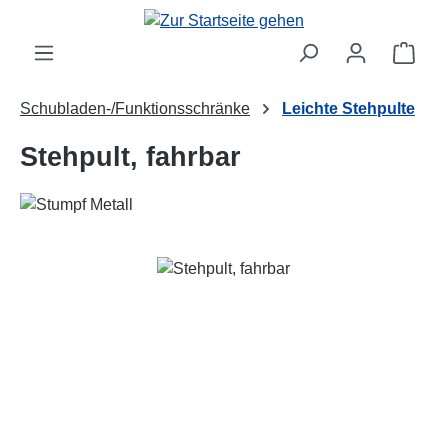
Zum Hauptinhalt springen
Ware
Schubladen-/Funktionsschränke
Leichte Stehpulte
Stehpult, fahrbar
Bildergalerie überspringen