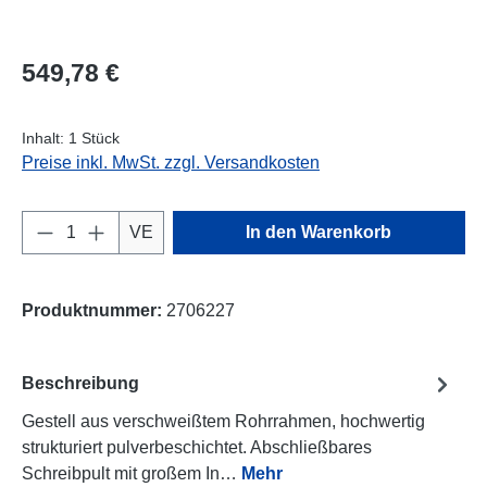
Regulärer Preis:
549,78 €
Inhalt:
1 Stück
Preise inkl. MwSt. zzgl. Versandkosten
Produkt Anzahl: Gib den gewünschten Wert e
VE
In den Warenkorb
Produktnummer:
2706227
Beschreibung
Gestell aus verschweißtem Rohrrahmen, hochwertig
strukturiert pulverbeschichtet. Abschließbares
Schreibpult mit großem In…
Mehr