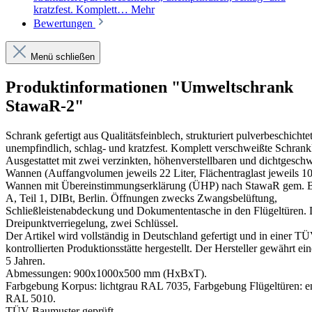
kratzfest. Komplett…
Mehr
Bewertungen
Menü schließen
Produktinformationen "Umweltschrank
StawaR-2"
Schrank gefertigt aus Qualitätsfeinblech, strukturiert pulverbeschichtet
unempfindlich, schlag- und kratzfest. Komplett verschweißte Schrank
Ausgestattet mit zwei verzinkten, höhenverstellbaren und dichtgesch
Wannen (Auffangvolumen jeweils 22 Liter, Flächentraglast jeweils 10
Wannen mit Übereinstimmungserklärung (ÜHP) nach StawaR gem. Ba
A, Teil 1, DIBt, Berlin. Öffnungen zwecks Zwangsbelüftung,
Schließleistenabdeckung und Dokumententasche in den Flügeltüren. D
Dreipunktverriegelung, zwei Schlüssel.
Der Artikel wird vollständig in Deutschland gefertigt und in einer T
kontrollierten Produktionsstätte hergestellt. Der Hersteller gewährt ei
5 Jahren.
Abmessungen: 900x1000x500 mm (HxBxT).
Farbgebung Korpus: lichtgrau RAL 7035, Farbgebung Flügeltüren: e
RAL 5010.
TÜV-Baumuster geprüft.