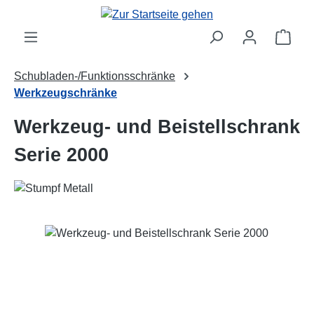
Zum Hauptinhalt springen
Ware
Schubladen-/Funktionsschränke
Werkzeugschränke
Werkzeug- und Beistellschrank
Serie 2000
Bildergalerie überspringen