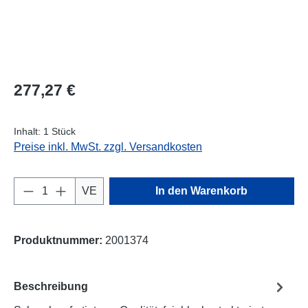
Regulärer Preis:
277,27 €
Inhalt:
1 Stück
Preise inkl. MwSt. zzgl. Versandkosten
Produkt Anzahl: Gib den gewünschten Wert e
VE
In den Warenkorb
Produktnummer:
2001374
Beschreibung