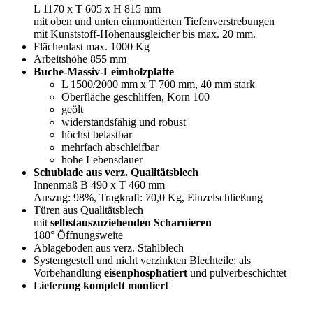
L 1170 x T 605 x H 815 mm
mit oben und unten einmontierten Tiefenverstrebungen
mit Kunststoff-Höhenausgleicher bis max. 20 mm.
Flächenlast max. 1000 Kg
Arbeitshöhe 855 mm
Buche-Massiv-Leimholzplatte
L 1500/2000 mm x T 700 mm, 40 mm stark
Oberfläche geschliffen, Korn 100
geölt
widerstandsfähig und robust
höchst belastbar
mehrfach abschleifbar
hohe Lebensdauer
Schublade aus verz. Qualitätsblech
Innenmaß B 490 x T 460 mm
Auszug: 98%, Tragkraft: 70,0 Kg, Einzelschließung
Türen aus Qualitätsblech
mit
selbstauszuziehenden Scharnieren
180° Öffnungsweite
Ablageböden aus verz. Stahlblech
Systemgestell und nicht verzinkten Blechteile: als
Vorbehandlung
eisenphosphatiert
und pulverbeschichtet
Lieferung komplett montiert