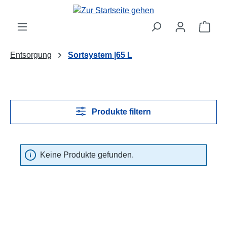
Zum Hauptinhalt springen
Ware
Entsorgung
Sortsystem |65 L
Produkte filtern
Keine Produkte gefunden.