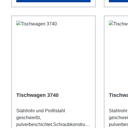
Bereifung, Naben
Bereifun
mitRillenkugellager. Feststeller an
mitRillen
den Lenkrollen, gemäß der
den Lenk
EuropäischenNorm EN 1757-3
Europäis
(Sicherheit von Plattformwagen).
(Sicherhe
Tragkraft obereLadefläche 80 kg.
Tragkraft
Ladefläc
Tischwagen 3740
Tischw
Stahlrohr und Profilstahl
Stahlrohr
geschweißt,
geschwei
pulverbeschichtet.Schraubkonstrukti
pulverbes