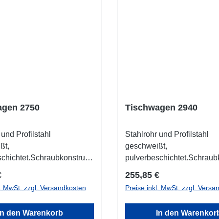
agen 2750
Tischwagen 2940
 und Profilstahl
Stahlrohr und Profilstahl
ßt,
geschweißt,
chichtet.Schraubkonstrukti
pulverbeschichtet.Schraubk
en aus Holzwerkstoffplatte,
on. 2 Böden aus Holzwerkst
r Preis:
Regulärer Preis:
€
255,85 €
heBuchendekor, im
OberflächeBuchendekor, i
l. MwSt. zzgl. Versandkosten
Preise inkl. MwSt. zzgl. Versa
men liegend, Rand 12 mm
Stahlrahmen liegend, Ran
iebegriffhochstehend. 2
hoch. Schiebegriffwaagerec
In den Warenkorb
In den Warenkor
 2 Bockrollen, TPE-
Lenk- und 2 Bockrollen, T