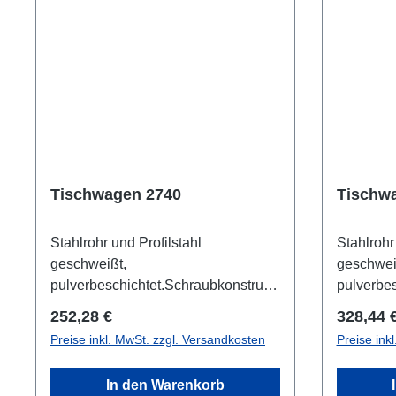
Tischwagen 2740
Tischw
Stahlrohr und Profilstahl
Stahlrohr
geschweißt,
geschwei
pulverbeschichtet.Schraubkonstrukti
pulverbes
on. 2 Böden aus Holzwerkstoffplatte,
on. 3 Böd
Regulärer Preis:
Reguläre
252,28 €
328,44 
OberflächeBuchendekor, im
Oberfläc
Preise inkl. MwSt. zzgl. Versandkosten
Preise ink
Stahlrahmen liegend, Rand 12 mm
Stahlrah
hoch. Schiebegriffhochstehend. 2
hoch. Sch
In den Warenkorb
Lenk- und 2 Bockrollen, TPE-
Lenk- und