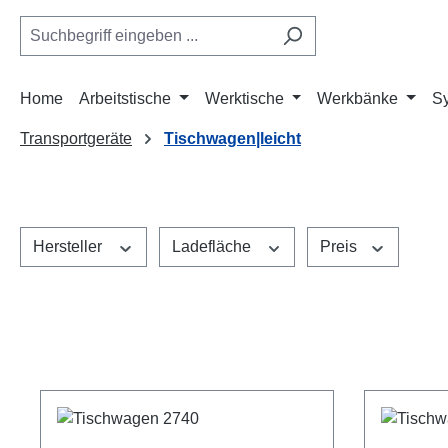
m Hauptinhalt springen
Zur Suche springen
Zur Hauptnavigation springen
Home
Arbeitstische
Werktische
Werkbänke
S
Transportgeräte
Tischwagen|leicht
Hersteller
Ladefläche
Preis