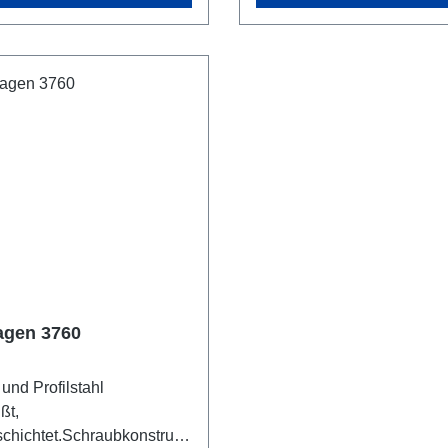
g, Naben
Bereifung, Naben
kugellager. Feststeller an
mitRillenkugellager. Festst
rollen, gemäß der
den Lenkrollen, gemäß der
chenNorm EN 1757-3
EuropäischenNorm EN 17
it von Plattformwagen).
(Sicherheit von Plattformw
 obere undmittlere
Tragkraft obereLadefläche
he 80 kg.
agen 3760
 und Profilstahl
ßt,
chichtet.Schraubkonstrukti