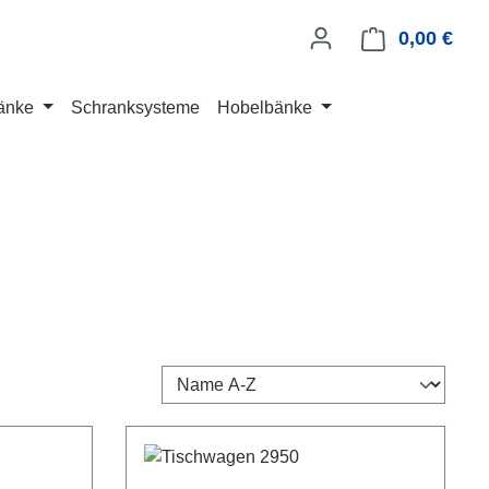
0,00 €
Ware
änke
Schranksysteme
Hobelbänke